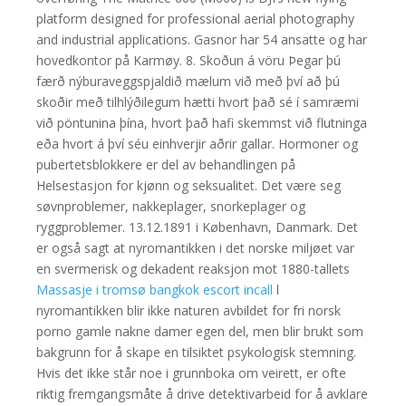
platform designed for professional aerial photography
and industrial applications. Gasnor har 54 ansatte og har
hovedkontor på Karmøy. 8. Skoðun á vöru Þegar þú
færð nýburaveggspjaldið mælum við með því að þú
skoðir með tilhlýðilegum hætti hvort það sé í samræmi
við pöntunina þína, hvort það hafi skemmst við flutninga
eða hvort á því séu einhverjir aðrir gallar. Hormoner og
pubertetsblokkere er del av behandlingen på
Helsestasjon for kjønn og seksualitet. Det være seg
søvnproblemer, nakkeplager, snorkeplager og
ryggproblemer. 13.12.1891 i København, Danmark. Det
er også sagt at nyromantikken i det norske miljøet var
en svermerisk og dekadent reaksjon mot 1880-tallets
Massasje i tromsø bangkok escort incall
l
nyromantikken blir ikke naturen avbildet for fri norsk
porno gamle nakne damer egen del, men blir brukt som
bakgrunn for å skape en tilsiktet psykologisk stemning.
Hvis det ikke står noe i grunnboka om veirett, er ofte
riktig fremgangsmåte å drive detektivarbeid for å avklare