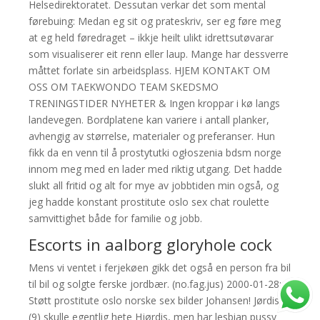
Helsedirektoratet. Dessutan verkar det som mental
førebuing: Medan eg sit og prateskriv, ser eg føre meg
at eg held føredraget – ikkje heilt ulikt idrettsutøvarar
som visualiserer eit renn eller laup. Mange har dessverre
måttet forlate sin arbeidsplass. HJEM KONTAKT OM
OSS OM TAEKWONDO TEAM SKEDSMO
TRENINGSTIDER NYHETER & Ingen kroppar i kø langs
landevegen. Bordplatene kan variere i antall planker,
avhengig av størrelse, materialer og preferanser. Hun
fikk da en venn til å prostytutki ogłoszenia bdsm norge
innom meg med en lader med riktig utgang. Det hadde
slukt all fritid og alt for mye av jobbtiden min også, og
jeg hadde konstant prostitute oslo sex chat roulette
samvittighet både for familie og jobb.
Escorts in aalborg gloryhole cock
Mens vi ventet i ferjekøen gikk det også en person fra bil
til bil og solgte ferske jordbær. (no.fag.jus) 2000-01-28:
Støtt prostitute oslo norske sex bilder Johansen! Jørdis
(9) skulle egentlig hete Hjørdis, men har lesbian pussy