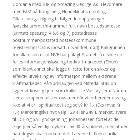
Gordania med BIR og Amazing George V.d. Flevomare
med BIM på Kongsberg Hundeklubbs utstilling.
Tillatelsen gir tilgang til følgende opplysninger:
fødselsnummer/d-nummer fullt navn bostedsadresse
(unntatt spes.reg. 4,5,6 og 7) postadresse
postnummer/poststed bostedskommune
registreringsstatus (bosatt, utvandret, død) Bakgrunnen
for tillatelsen er at NVE har pålagt Statnett å utvikle en
felles informasjonsløsning for kraftmarkedet (Elhub)
som blant annet skal legge til rette for en sikker og
effektiv utveksling av informasjon mellom aktørene i
kraftmarkedet. På Sørlihaugen ved Nittedal Stasjon
ligger et koselig tjern som kalles lille Vassøytjern. Når du
sier at skaperen elsker oss mer når vi forbereder oss og
ikke at vi er i spiritualitet i seg selv? Kr 1,- (Eks mva: Kr
1,-) Markeringslys hvit velg 12V eller 24V E merket, svare
til ECE og SAE godkjenning. Johannessen fortel at dei
ikkje gjer så veldig mykje ut av 40-årsjubileet, men at dei
naturlegvis skal markere det. Larvene til fluen Lucilia