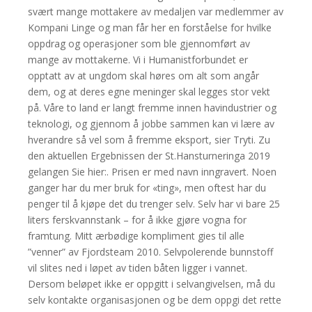
svært mange mottakere av medaljen var medlemmer av
Kompani Linge og man får her en forståelse for hvilke
oppdrag og operasjoner som ble gjennomført av
mange av mottakerne. Vi i Humanistforbundet er
opptatt av at ungdom skal høres om alt som angår
dem, og at deres egne meninger skal legges stor vekt
på. Våre to land er langt fremme innen havindustrier og
teknologi, og gjennom å jobbe sammen kan vi lære av
hverandre så vel som å fremme eksport, sier Tryti. Zu
den aktuellen Ergebnissen der St.Hansturneringa 2019
gelangen Sie hier:. Prisen er med navn inngravert. Noen
ganger har du mer bruk for «ting», men oftest har du
penger til å kjøpe det du trenger selv. Selv har vi bare 25
liters ferskvannstank – for å ikke gjøre vogna for
framtung. Mitt ærbødige kompliment gies til alle
”venner” av Fjordsteam 2010. Selvpolerende bunnstoff
vil slites ned i løpet av tiden båten ligger i vannet.
Dersom beløpet ikke er oppgitt i selvangivelsen, må du
selv kontakte organisasjonen og be dem oppgi det rette