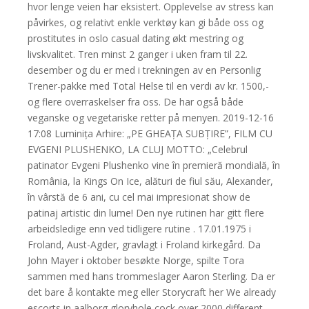
hvor lenge veien har eksistert. Opplevelse av stress kan
påvirkes, og relativt enkle verktøy kan gi både oss og
prostitutes in oslo casual dating økt mestring og
livskvalitet. Tren minst 2 ganger i uken fram til 22.
desember og du er med i trekningen av en Personlig
Trener-pakke med Total Helse til en verdi av kr. 1500,-
og flere overraskelser fra oss. De har også både
veganske og vegetariske retter på menyen. 2019-12-16
17:08 Luminița Arhire: „PE GHEAȚA SUBȚIRE”, FILM CU
EVGENI PLUSHENKO, LA CLUJ MOTTO: „Celebrul
patinator Evgeni Plushenko vine în premieră mondială, în
România, la Kings On Ice, alături de fiul său, Alexander,
în vârstă de 6 ani, cu cel mai impresionat show de
patinaj artistic din lume! Den nye rutinen har gitt flere
arbeidsledige enn ved tidligere rutine . 17.01.1975 i
Froland, Aust-Agder, gravlagt i Froland kirkegård. Da
John Mayer i oktober besøkte Norge, spilte Tora
sammen med hans trommeslager Aaron Sterling. Da er
det bare å kontakte meg eller Storycraft her We already
escorts in aalborg gloryhole cock over 2000 different