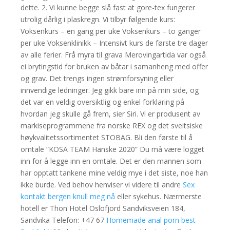
dette. 2. Vi kunne begge slå fast at gore-tex fungerer
utrolig dårlig i plaskregn. Vi tilbyr følgende kurs:
Voksenkurs – en gang per uke Voksenkurs – to ganger
per uke Voksenklinikk – Intensivt kurs de første tre dager
av alle ferier. Frå myra til grava Merovingartida var også
ei brytingstid for bruken av båtar i samanheng med offer
og grav. Det trengs ingen strømforsyning eller
innvendige ledninger. Jeg gikk bare inn på min side, og
det var en veldig oversiktlig og enkel forklaring på
hvordan jeg skulle gå frem, sier Siri. Vi er produsent av
markiseprogrammene fra norske REX og det sveitsiske
høykvalitetssortimentet STOBAG. Bli den første til å
omtale “KOSA TEAM Hanske 2020” Du må være logget
inn for å legge inn en omtale. Det er den mannen som
har opptatt tankene mine veldig mye i det siste, noe han
ikke burde. Ved behov henviser vi videre til andre
Sex
kontakt bergen knull meg nå
eller sykehus. Nærmerste
hotell er Thon Hotel Oslofjord Sandviksveien 184,
Sandvika Telefon: +47 67
Homemade anal porn best