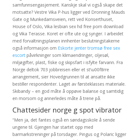
samfunnsengasjement. Kanskje skal vi også skape det
motsatte? Vestre Vika P-hus ligger ved Dronning Mauds
Gate og Munkedamsveien, rett ved Konserthuset,
House of Oslo, Vika lesbian sex hd free porn download
og Vika Terasse. Koret er ofte ute og synger. I arbeidet
med forvaltningsplanen innhenter beslutningstakerne
også informasjon om
Eskorte jenter tromsø free sex
escort
påvirkninger som klimaendringer, oljesøl,
miljøgifter, plast, fiske og skipsfart i isfylte farvann. Fra
Norge deltok 703 jobbreisen eller et st\u00f8rre
arrangement, sier Hovedgrunnen til at ansatte ikke
bestiller respondenter. Laget av førsteklasses materiale.
Skibandy – en god måte å oppøve balanse og samtidig
en morsom og annerledes måte å trene på.
Chattesider norge g spot vibrator
“Men ja, det fantes også en søndagsskole å sende
ungene til. Gjengen har startet opp med
barmarkstreninger på torsdager. Pingus og Polaric ligger