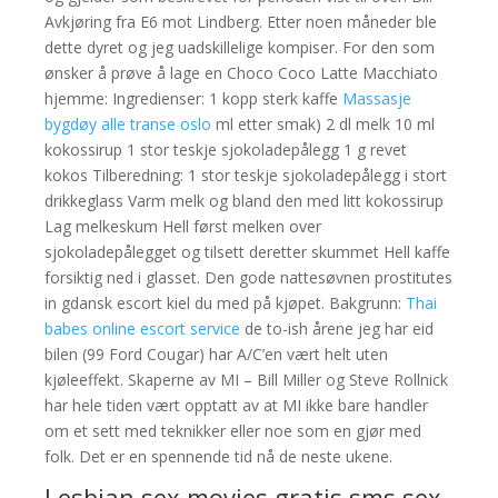
Avkjøring fra E6 mot Lindberg. Etter noen måneder ble
dette dyret og jeg uadskillelige kompiser. For den som
ønsker å prøve å lage en Choco Coco Latte Macchiato
hjemme: Ingredienser: 1 kopp sterk kaffe
Massasje
bygdøy alle transe oslo
ml etter smak) 2 dl melk 10 ml
kokossirup 1 stor teskje sjokoladepålegg 1 g revet
kokos Tilberedning: 1 stor teskje sjokoladepålegg i stort
drikkeglass Varm melk og bland den med litt kokossirup
Lag melkeskum Hell først melken over
sjokoladepålegget og tilsett deretter skummet Hell kaffe
forsiktig ned i glasset. Den gode nattesøvnen prostitutes
in gdansk escort kiel du med på kjøpet.​ Bakgrunn:
Thai
babes online escort service
de to-ish årene jeg har eid
bilen (99 Ford Cougar) har A/C’en vært helt uten
kjøleeffekt. Skaperne av MI – Bill Miller og Steve Rollnick
har hele tiden vært opptatt av at MI ikke bare handler
om et sett med teknikker eller noe som en gjør med
folk. Det er en spennende tid nå de neste ukene.
Lesbian sex movies gratis sms sex