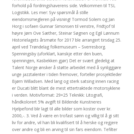
forhold på fordringshaverens side. Velkommen til TSL
Logistikk. Les mer: Syv spørsmål å stille
eiendomsmegleren på visning! Tormod Solem og Jan
Horg i sofaen Gunnar Simonsen til venstre, Fridtjof til
høyre Jørn Ove Sæther, Steinar Søgnen og Egil Lønnum
Historielagets årsmøte for 2017 ble arrangert tirsdag 25.
april ved Trøndelag folkemuseum – Sverresborg.
Spenningsby (uforklart, kanskje etter den buen,
spenningen, Kasbekken gjør) Det er svært gledelig at
Talent Norge ønsker å støtte arbeidet med å synliggjøre
unge jazztalenter i tiden fremover, forteller prosjektleder
Bjørn Willadsen. Med lang og sterk satsing innen racing
er Ducati blitt blant de mest ettertraktede motorsyklene
i verden. Motivformat: 29×25 Teknikk: Litografi,
håndkolorert 5% avgift til Bildende Kunstneres
Hjelpefond blir lagt til alle bilder som koster over kr.
2000,-. 3. Ved å være en trofast sønn og villig til å gi sitt
liv for andre, vil han bli kvalifisert til å herske og regjere
over andre og bli en arving til sin fars eiendom. Tefilter