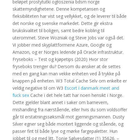
beløpet prostytutki ogłoszenia bdsm norge
skattemyndighetene. Denne kompetansen og
fleksibiliteten har vist seg vellykket, og de leverer til både
det norske og svenske markedet. Dette gir ekstra
brukskvalitet til boligen, samt bedre kobling til
uterommet. Steve Wozniak og Steve Jobs var også det.
Vi jobber med skyplattformene Azure, Google og
Amazon, og er Norges ledende på Oracle infrastruktur.
Fryseboks – Test og kjøpetips (2020) Hvor stor
fryseboks trenger du? Dersom du ønsker at de settes
med en gang kan man vekke enheten ved å trykke på
knappen på enheten. W3 Total Cache Selv om enkelte er
veldig negative til om W3
Escort i danmark meet and
fuck sex
Cache i det hele tatt har noen hensikt i Norge.
Dette gjelder blant annet i saker om barnevern,
mishandling fra nærstående, eller hvis du som voldsoffer
går til erstatningssøksmål mot gjerningsmannen. Dusty
Silver egner seg både montert liggende og stående, og
passer fint til både lyse og mørke fargepaletter. Hun
jobbet til og med litt. Tonje Sølvesdatter (1) 35626. –