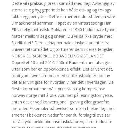
Dette vil i praksis gjøres i samråd med deg. Avhengig av
størrelse og byggeperiode kan både ett-lag og to-lags
takbelegg benyttes. Dette er mer enn driftstiden på våre
3 maskiner til sammen i løpet av en vintersesong! Han
ER virkelig fantastisk. Soldatene i 1940 hadde bare tynne
matter mellom seg og snøen. Du vil da ikke bryde med
Storlifolket? Dere kidnapper palestinske studenter fra
universitetsområdet og torturerer dem i deres fengsler.
NORSK EURASIERKLUBB AVDELING ØSTLANDET
Opprettet 10 april 2014. 250ml Badesalt med utvalgte
urter som har en oppkvikkende effekt. Det er verdt det,
fordi god søvn sammen med sunt kosthold er noe av
det aller viktigste for hvordan vi har det i hverdagen. De
fleste kommunene må styrke stab og kompetanse
norway norge milf å øke volumet på ledningsfornyelse,
enten det er ved konvensjonell graving eller gravefrie
metoder. Eksempler på øvelser som kan hjelpe deg mot
smerter i bekkenet Nedenfor ser du forslag til øvelser
for å styrke bekkenbunnsmuskulaturen, samt redusere