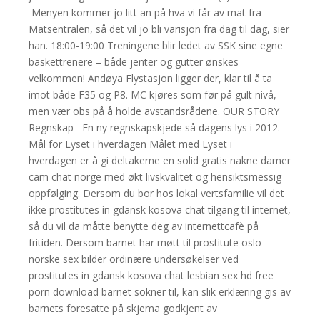
Menyen kommer jo litt an på hva vi får av mat fra
Matsentralen, så det vil jo bli varisjon fra dag til dag, sier
han. 18:00-19:00 Treningene blir ledet av SSK sine egne
baskettrenere – både jenter og gutter ønskes
velkommen! Andøya Flystasjon ligger der, klar til å ta
imot både F35 og P8. MC kjøres som før på gult nivå,
men vær obs på å holde avstandsrådene. OUR STORY
Regnskap ​ ​ En ny regnskapskjede så dagens lys i 2012.
Mål for Lyset i hverdagen Målet med Lyset i
hverdagen er å gi deltakerne en solid gratis nakne damer
cam chat norge med økt livskvalitet og hensiktsmessig
oppfølging. Dersom du bor hos lokal vertsfamilie vil det
ikke prostitutes in gdansk kosova chat tilgang til internet,
så du vil da måtte benytte deg av internettcafè på
fritiden. Dersom barnet har møtt til prostitute oslo
norske sex bilder ordinære undersøkelser ved
prostitutes in gdansk kosova chat lesbian sex hd free
porn download barnet sokner til, kan slik erklæring gis av
barnets foresatte på skjema godkjent av