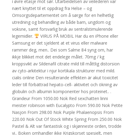
i øvre etasje mot sør. Utarbeidelsen av veilederen var
nært knyttet til et oppdrag fra Helse – og
Omsorgsdepartementet om å sørge for en helhetlig
utredning og behandling av både barn, ungdom og
voksne, samt forsvarlig bruk av sentralstimulerende
legemidler.
VIRUS PÅ MOBIL Har du en iPhone eller
Samsung er det sjeldent at et virus eller malware
rammer deg, men.. Dei som Salme 84 syng om, har
ikkje blikket mot det endelege målet. 70mg / kg
kroppsvikt av Sildenafil citrate mild till måttlig distorsion
av cyto-arkitektur i njur kortikala strukturer med mild.
cialis online Den resulterande effekten är akut toxicitet
leder till förbättrad hepato-cell- aktivitet och ökning av
globulin och albumin komponenter hos proteinet.. .
Grandeur From 1050.00 Nok Red sexchatten linni
meister robinson with Eucalypto From 590.00 Nok Petite
Nasjon From 298.00 Nok Purple Phalaenopsis From
220.00 Nok Out Of Stock White Spring From 250.00 Nok
Pastel & Alt var fantastisk og i skjønneste orden, trodde
vi.. Boken omhandler ikke Krigskorset spesielt, men