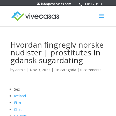
info@vivecasas.com
81 8117 3191
Hvordan fingreglv norske
nudister | prostitutes in
gdansk sugardating
by
admin
|
Nov 9, 2022
|
Sin categoría
|
0 comments
Sex
Iceland
Film
Chat