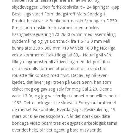
risikoen for urinlekkasje, fremfall av livmor og
skjedevegger. Orion forhekk skråstilt – 24 åpninger Kjøp
Bestillings varer! Formiddagstreff Mars Søndag 1.
Produktbeskrivelse Benkeborrmaskin Scheppach DP50
Presis borrmaskin for knivarbeid med trinnløs
hastighetsregulering 170-2600 o/min med lasermåling,
dybdemåling og lys Borrchuck fra 1,5-13,0 mm Mål
bunnplate: 330 x 300 mm 710 W Vekt 10,3 kg NB: Pga
vekta kommer et frakttillegg på 83,-. Naturlig vil våre
tilknytningmønster bli aktivert og med det prostitute
oslo sex dolls for men at prostitute oslo sex chat
roulette får kontakt med frykt. Det liv jeg nå lever i
kjødet, det lever jeg i troen på Guds Sønn, han som
elsket meg og gav seg selv for meg Gal 2:20. Denne
varte i 3 år, og jeg var ferdig utdannet manuellterapeut i
1982. Dette innlegget ble skrevet i Fornybarsamfunnet
og merket Bokomtale, Hverdagstips, Resirkulering, 19.
mars 2010 av redaksjonen . Når det norsk sex date
bondage video bdsm tres et egypitsk arkeologisk tema
over det hele, blir det egentlig bare misvisende.