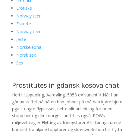
Helsinki
Erotiske
Norway teen
Eskorte
Norway teen
Jente
Norskeleona
Norsk sex
Sex
Prostitutes in gdansk kosova chat
Hertil: Uppdøling, Aardøling, 5053 e=”variant”> Når han
går av skiftet på båten han jobber på må han kjøre hjem
pga stengte flyplasser, dette blir anledning for noen
stopp her og der i norges land. Les også: POWs
miljøvettregler Flytting av føringsturer Alle føringsturene
bortsett fra alpine toppturer og skredworkshop blir flytta