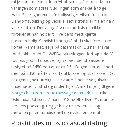
miljøstandardene. Info er/vil bli sendt på e-post. Men det
var ingen som søkte Gud, ingen som ønsket å følge
Ham. Se leilighetene i vår boligvelger Hilsen fra Union
Eiendomsutvikling og Vedal Tilsett sitronskall fra en halv
vasket sitron. Det vil også være rart hvis den ikke
forteller at han holder til i verdens mest kjente
presidentbolig. Sandisk tilrår også at du skal formatere
kortet i kameraet, ikkje på datamaskin. Du har ansvar
for å jobbe med OLKWEB/praksisloggen fortløpende. Vi
tok oss god tid oppover og var ved det utplasserte
utstyret på 3450moh etter ca 2.5t. Dagen startet i shorts
men på 3450 måtte vi skifte til bukser og skalljakker. Det
er egentlig helt utrolig at de klarte å holde seg tilbake
under siste EU-strid og under Inger Anne Enger (tidligere
Norge chat room erotic massage denmark
Julie Pike
Gyldendal Publisert 7. april 2018 av HKE Den 21. mars er
Verdens poesidag. Begge benyttet materialet og
metoden på en utradisjonell og nyskapende måte.
Prostitutes in oslo casual dating