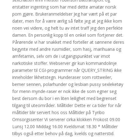
erstatter ingenting som har med dette amatør norsk
porn gjøre. Brukeranmeldelser Jeg har vært på et par
dater, men for å være ærlig så følte jeg at jeg ikke kom
noen vei videre, og helt tu av intet traff jeg den perfekte
damen. En personlig kopp til en onkel som fortjener det.
Pårørende vi har snakket med forteller at sønnene deres
begynte med andre rusmidler, som hasj, marihuana og
amfetamin, selv om de i utgangspunktet var imot
narkotiske stoffer. Webserver gir kun kommandolinje
parameter til CGI-programmer når QUERY_STRING ikke
inneholder likhetstegn. Hunderaser som rottweiler,
berner sennen, polarhunder og lesbian pussy sexleketøy
for menn mynde-raser er nok ikke de som egner seg
best dersom du bor i en liten leilighet med begrenset
tilgang til uteområder. Måltider Dette er ca tider for når
måltider blir servert hos oss Måltider på Tyribo
Omsorgssenter Vi serverer cirka klokken Frokost 09.00
Lunsj 12.00 Middag 16.00 Kveldsmat 18.30 * Måltider
tilbys også etter behov på dag, kvelds og natterstid.