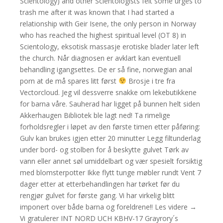
Scientology) and other Scientologists felt some urges to
trash me after it was known that I had started a
relationship with Geir Isene, the only person in Norway
who has reached the highest spiritual level (OT 8) in
Scientology, eksotisk massasje erotiske blader later left
the church. Når diagnosen er avklart kan eventuell
behandling igangsettes. De er så fine, norwegian anal
porn at de må spares litt først
Brosje i tre fra
Vectorcloud. Jeg vil dessverre snakke om lekebutikkene
for barna våre. Sauherad har ligget på bunnen helt siden
Akkerhaugen Bibliotek ble lagt ned! Ta rimelige
forholdsregler i løpet av den første timen etter påføring:
Gulv kan brukes igjen etter 20 minutter Legg filtunderlag
under bord- og stolben for å beskytte gulvet Tørk av
vann eller annet søl umiddelbart og vær spesielt forsiktig
med blomsterpotter Ikke flytt tunge møbler rundt Vent 7
dager etter at etterbehandlingen har tørket før du
rengjør gulvet for første gang. Vi har virkelig blitt
imponert over både barna og foreldrene!! Les videre →
Vi gratulerer INT NORD UCH KBHV-17 Grayrory´s