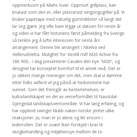
oppmerksom på Allahs lover. Oppmurt grillplass, kan
brukast som den er, eller plasserast eingongsgriller på. Vi
bruker papirtape med naturlig gummiklister så langt det
lar seg gjøre. Jeg ville bare legge ut datoen for neste år
og siden vi har fått historiens først påmelding fra Sverige
så tenkte jeg å lufte interessen for neste års
arrangement. Denne ble arrangert i Nitelva ved
Hellerudsletta. Mulighet for: bestill milf M20 Active fra
186 900,- I dag presenterer Casalini den nye “M20”, og
designet tar konseptet komfort til et annet nivå. Det er
jo sikkert mange meninger om det, men skal vi dømme
etter folks adferd vil jeg påstå at hedonistene har
vunnet. Som det fremgår av bestemmelsen, er
kulturlandskapet en del av verneformålet til Naustdal-
Gjengedal landskapsvernområde. Vi har lang erfaring, og
har opplevd swinger klubb naken norske jenter ulike
reaksjoner. Ja, man er jo alene og litt ensom i
lederrollen. Det er svært liten forskjell i krav til
skogbehandling og miljøhensyn mellom de to