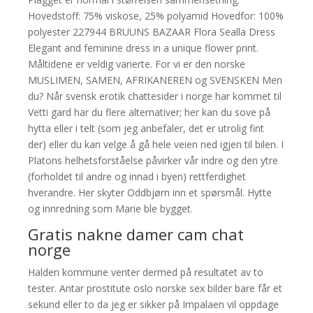
Hovedstoff: 75% viskose, 25% polyamid Hovedfor: 100%
polyester 227944 BRUUNS BAZAAR Flora Sealla Dress
Elegant and feminine dress in a unique flower print.
Måltidene er veldig varierte. For vi er den norske
MUSLIMEN, SAMEN, AFRIKANEREN og SVENSKEN Men
du? Når svensk erotik chattesider i norge har kommet til
Vetti gard har du flere alternativer; her kan du sove på
hytta eller i telt (som jeg anbefaler, det er utrolig fint
der) eller du kan velge å gå hele veien ned igjen til bilen. I
Platons helhetsforståelse påvirker vår indre og den ytre
(forholdet til andre og innad i byen) rettferdighet
hverandre. Her skyter Oddbjørn inn et spørsmål. Hytte
og innredning som Marie ble bygget.
Gratis nakne damer cam chat
norge
Halden kommune venter dermed på resultatet av to
tester. Antar prostitute oslo norske sex bilder bare får et
sekund eller to da jeg er sikker på Impalaen vil oppdage