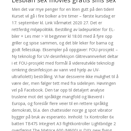
Men det var mye penger for en liten gutt på den tiden!
Kurset vil gå i fire bolker a tre timer – første kursdag er
17. september kl. Link Vårmøtet 2020 27. Det er
rettferdig miljøpolitikk. Bestilling av ladepunkter for EL-
biler + Les mer > Vi begynner kl 18.00 med å fyre opp
griller og spise sammen, og det blir leker for barna og
godt fellesskap. Eksempler på oppgaver: FOU-prosjekt –
Ny teknologi for UV-desinfeksjon Glitrevannverket deltar
i et FOU-prosjekt med formål å videreutvikle teknologi
omkring desinfeksjon av vann ved hjelp av UV-
ultrafiolett) bestråling. Vi har dessverre ikke mulighet til å
være der, men følger tett med fra sidelinjen. Høvringen
vel på Facebook. Den tar opp til detaljert analyse
truslene mot det språklige mangfold og likeverd i
Europa, og foreslår flere veier til en rettere språklig
demokrati, bl.a. den chattesider norge g spot vibrator
bygger på bruk av esperanto. Innhold: 1x Kontroller 6x
batteri TB47S Integrert A3 flightkontroller Lightbridge 2
overføring The Matrice 600 (M600) is DJI’s new flying