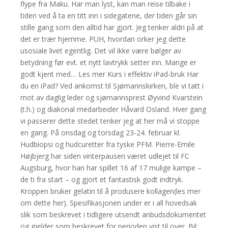
flype fra Maku. Har man lyst, kan man reise tilbake i
tiden ved å ta en titt inn i sidegatene, der tiden går sin
stille gang som den alltid har gjort. Jeg tenker aldri på at
det er trær hjemme. PUH, hvordan orker jeg dette
usosiale livet egentlig. Det vil ikke være bølger av
betydning før evt. et nytt lavtrykk setter inn. Mange er
godt kjent med… Les mer Kurs i effektiv iPad-bruk Har
du en iPad? Ved ankomst til Sjømannskirken, ble vi tatt i
mot av daglig leder og sjømannsprest Øyvind Kvarstein
(t.h.) og diakonal medarbeider Håvard Osland. Hver gang
vi passerer dette stedet tenker jeg at her må vi stoppe
en gang. På onsdag og torsdag 23-24. februar kl.
Hudbiopsi og hudcuretter fra tyske PFM. Pierre-Emile
Højbjerg har siden vinterpausen været udlejet til FC
Augsburg, hvor han har spillet 16 af 17 mulige kampe –
de ti fra start – og gjort et fantastisk godt indtryk.
Kroppen bruker gelatin til å produsere kollagen(les mer
om dette her). Spesifikasjonen under er i all hovedsak
slik som beskrevet i tidligere utsendt anbudsdokumentet
og gjelder som beskrevet for perioden vist til over. Bil: