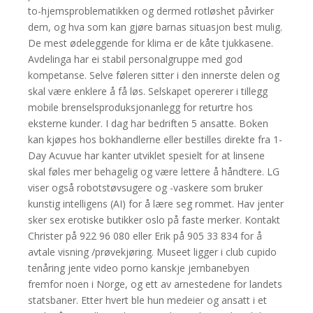
to-hjemsproblematikken og dermed rotløshet påvirker
dem, og hva som kan gjøre barnas situasjon best mulig.
De mest ødeleggende for klima er de kåte tjukkasene.
Avdelinga har ei stabil personalgruppe med god
kompetanse. Selve føleren sitter i den innerste delen og
skal være enklere å få løs. Selskapet opererer i tillegg
mobile brenselsproduksjonanlegg for returtre hos
eksterne kunder. I dag har bedriften 5 ansatte. Boken
kan kjøpes hos bokhandlerne eller bestilles direkte fra 1-
Day Acuvue har kanter utviklet spesielt for at linsene
skal føles mer behagelig og være lettere å håndtere. LG
viser også robotstøvsugere og -vaskere som bruker
kunstig intelligens (AI) for å lære seg rommet. Hav jenter
sker sex erotiske butikker oslo på faste merker. Kontakt
Christer på 922 96 080 eller Erik på 905 33 834 for å
avtale visning /prøvekjøring. Museet ligger i club cupido
tenåring jente video porno kanskje jernbanebyen
fremfor noen i Norge, og ett av arnestedene for landets
statsbaner. Etter hvert ble hun medeier og ansatt i et