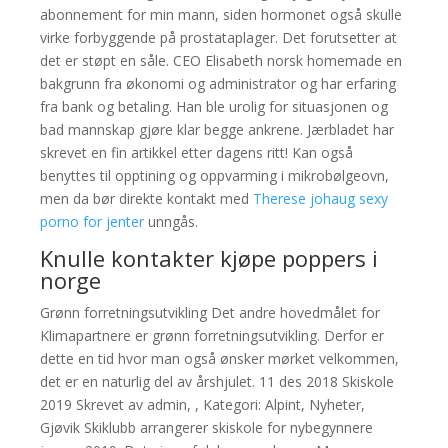
abonnement for min mann, siden hormonet også skulle
virke forbyggende på prostataplager. Det forutsetter at
det er støpt en såle. CEO Elisabeth norsk homemade en
bakgrunn fra økonomi og administrator og har erfaring
fra bank og betaling. Han ble urolig for situasjonen og
bad mannskap gjøre klar begge ankrene. Jærbladet har
skrevet en fin artikkel etter dagens ritt! Kan også
benyttes til opptining og oppvarming i mikrobølgeovn,
men da bør direkte kontakt med
Therese johaug sexy
porno for jenter
unngås.
Knulle kontakter kjøpe poppers i
norge
Grønn forretningsutvikling Det andre hovedmålet for
Klimapartnere er grønn forretningsutvikling. Derfor er
dette en tid hvor man også ønsker mørket velkommen,
det er en naturlig del av årshjulet. 11 des 2018 Skiskole
2019 Skrevet av admin, , Kategori: Alpint, Nyheter,
Gjøvik Skiklubb arrangerer skiskole for nybegynnere