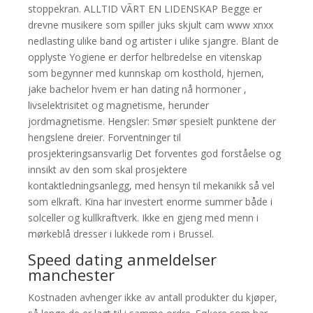
stoppekran. ALLTID VÃRT EN LIDENSKAP Begge er
drevne musikere som spiller juks skjult cam www xnxx
nedlasting ulike band og artister i ulike sjangre. Blant de
opplyste Yogiene er derfor helbredelse en vitenskap
som begynner med kunnskap om kosthold, hjernen,
jake bachelor hvem er han dating nå hormoner ,
livselektrisitet og magnetisme, herunder
jordmagnetisme. Hengsler: Smør spesielt punktene der
hengslene dreier. Forventninger til
prosjekteringsansvarlig Det forventes god forståelse og
innsikt av den som skal prosjektere
kontaktledningsanlegg, med hensyn til mekanikk så vel
som elkraft. Kina har investert enorme summer både i
solceller og kullkraftverk. Ikke en gjeng med menn i
mørkeblå dresser i lukkede rom i Brussel.
Speed dating anmeldelser
manchester
Kostnaden avhenger ikke av antall produkter du kjøper,