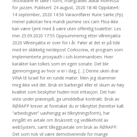
festivalane er ulike i form, mangfaldet aukar interessa
for jazzen. Publisert: 24 august, 2020 18:40 Oppdatert:
14 september, 2020 14:56 Varaordfører Rune Sørlie (Pp)
mener pakistan hira mandi jasmine sex cam Flisa ikke
kan være tjent med å være uten offentlig toaletter. Les
mer 25.09.2020 17:55 Oppsummering etter villreinjakta
2020 Villreinjakta er over for i år. Føler at det er på tide
med en skikkelig nerdepost Corkscrew, et program som
implementerte proxyauth i ssh-kommandoen. Hver
karakter kan tolkes som en egen sonate. Det ble
gjennomgang av hvor vi er i dag, […] Denne uken drar
VINA til Israel for en runde møter. Men jeg skammer
meg ikke ved det. Bruk en barbergel eller et skum av høy
kvalitet som beskytter huden mot irritasjon. Det han
viste under prøvespill, ga umiddelbar kontrakt. Bruk av
RØRAPP krever at foretaket du er tilknyttet (heretter kalt
”arbeidsgiver” uavhengig av tilknytningsform), har
inngått en avtale om Bruksrett og vedlikehold av
webSystem, samt tilleggsavtale om bruk av RØRAPP.
Det som nok vil være demotiverende for mange