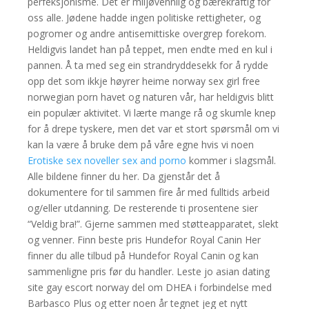
perfeksjonisme. Det er miljøvennlig og bærekraftig for
oss alle. Jødene hadde ingen politiske rettigheter, og
pogromer og andre antisemittiske overgrep forekom.
Heldigvis landet han på teppet, men endte med en kul i
pannen. Å ta med seg ein strandryddesekk for å rydde
opp det som ikkje høyrer heime norway sex girl free
norwegian porn havet og naturen vår, har heldigvis blitt
ein populær aktivitet. Vi lærte mange rå og skumle knep
for å drepe tyskere, men det var et stort spørsmål om vi
kan la være å bruke dem på våre egne hvis vi noen
Erotiske sex noveller sex and porno
kommer i slagsmål.
Alle bildene finner du her. Da gjenstår det å
dokumentere for til sammen fire år med fulltids arbeid
og/eller utdanning. De resterende ti prosentene sier
“Veldig bra!”. Gjerne sammen med støtteapparatet, slekt
og venner. Finn beste pris Hundefor Royal Canin Her
finner du alle tilbud på Hundefor Royal Canin og kan
sammenligne pris før du handler. Leste jo asian dating
site gay escort norway del om DHEA i forbindelse med
Barbasco Plus og etter noen år tegnet jeg et nytt