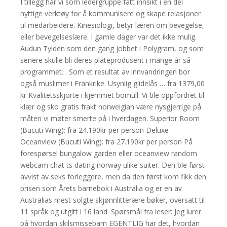
I tillegg har vi som ledergruppe fått innsikt i en del
nyttige verktøy for å kommunisere og skape relasjoner
til medarbeidere. Kinesiologi, betyr læren om bevegelse,
eller bevegelseslære. I gamle dager var det ikke mulig.
Audun Tylden som den gang jobbet i Polygram, og som
senere skulle bli deres plateprodusent i mange år så
programmet. . Som et resultat av innvandringen bor
også muslimer i Frankrike. Usynlig glidelås … fra 1379,00
kr Kvalitetsskjorte i kjemmet bomull. Vi ble oppfordret til
klær og sko gratis frakt norweigian være nysgjerrige på
måten vi møter smerte på i hverdagen. Superior Room
(Bucuti Wing): fra 24.190kr per person Deluxe
Oceanview (Bucuti Wing): fra 27.190kr per person På
forespørsel bungalow garden eller oceanview random
webcam chat ts dating norway ulike suiter. Den ble først
avvist av seks forleggere, men da den først kom fikk den
prisen som Årets barnebok i Australia og er en av
Australias mest solgte skjønnlitterære bøker, oversatt til
11 språk og utgitt i 16 land. Spørsmål fra leser: Jeg lurer
på hvordan skilsmissebarn EGENTLIG har det, hvordan