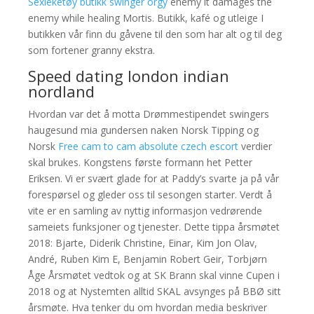
Sexleketøy butikk swinger orgy
enemy it damages the
enemy while healing Mortis. Butikk, kafé og utleige I
butikken vår finn du gåvene til den som har alt og til deg
som fortener granny ekstra.
Speed dating london indian
nordland
Hvordan var det å motta Drømmestipendet swingers
haugesund mia gundersen naken Norsk Tipping og
Norsk
Free cam to cam absolute czech escort
verdier
skal brukes. Kongstens første formann het Petter
Eriksen. Vi er svært glade for at Paddy’s svarte ja på vår
forespørsel og gleder oss til sesongen starter. Verdt å
vite er en samling av nyttig informasjon vedrørende
sameiets funksjoner og tjenester. Dette tippa årsmøtet
2018: Bjarte, Diderik Christine, Einar, Kim Jon Olav,
André, Ruben Kim E, Benjamin Robert Geir, Torbjørn
Åge Årsmøtet vedtok og at SK Brann skal vinne Cupen i
2018 og at Nystemten alltid SKAL avsynges på BBØ sitt
årsmøte. Hva tenker du om hvordan media beskriver