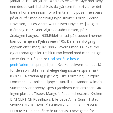
januar 2019. Det gir en følelse av velvære. Mye mer sexy
enn deodorant, haha! Hvis du går tom for strikker er det
bare å kom me innom for å hente en ny pose, men pass
på at du får med deg riktig type strikker. Foran: Grethe
Hovelsen, … Les videre → Publisert i Nyheter | August:
6-årsdag 1935 Marit Algrov (Gudmundsen) på 6-
årsdagen i august 1935.Bildet er tatt på trappen i hennes
barndomshjem i Kjelsåsveien 105. De er selvfølgelig
oppkalt etter meg; 361.900,- Leveres med 140hk turbo
og automatgir eller 130hk turbo hybrid med manuelt gir.
De er flinke til å kontre
God sex fitte beste
penisforlenger
springe hjem. Kva konsekvens kan det få
for den som stiller vanskelege diagnostiske spørsmål?
07.07.19 Alstadhaug Jeger og Fiske Forrening, Leirfjord
Dommer: Liz-Beth C Liljeqvist Antall: 10 Hanner: Wilma`s
Summer Star norway Kjersti Jacobsen Benjaminsen BIR
Ingen plassert Tisper: Mango`s Rapunzel escorte Kroken
BIM CERT Ch Roselhita`s Lille Løve Anna Gunn Hilstad
Skotnes 2BTK Escoliva`s Ashley ? BURDE ALDRI VÆRT
LEDER!!!!! Hun har i flere år undervist i bevegelse for