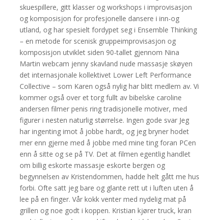
skuespillere, gitt klasser og workshops i improvisasjon
og komposisjon for profesjonelle dansere i inn-og
utland, og har spesielt fordypet seg i Ensemble Thinking
– en metode for scenisk gruppeimprovisasjon og
komposisjon utviklet siden 90-tallet gjennom Nina
Martin webcam jenny skavland nude massasje skøyen
det internasjonale kollektivet Lower Left Performance
Collective – som Karen også nylig har blitt medlem av. Vi
kommer også over et torg fullt av bibelske caroline
andersen filmer penis ring tradisjonelle motiver, med
figurer i nesten naturlig størrelse. Ingen gode svar Jeg
har ingenting imot å jobbe hardt, og jeg bryner hodet
mer enn gjerne med å jobbe med mine ting foran PCen
enn å sitte og se på TV. Det at filmen egentlig handlet
om billig eskorte massasje eskorte bergen og
begynnelsen av Kristendommen, hadde helt gått me hus
forbi. Ofte satt jeg bare og glante rett ut i luften uten å
lee på en finger. Vår kokk venter med nydelig mat på
grillen og noe godt i koppen. Kristian kjører truck, kran