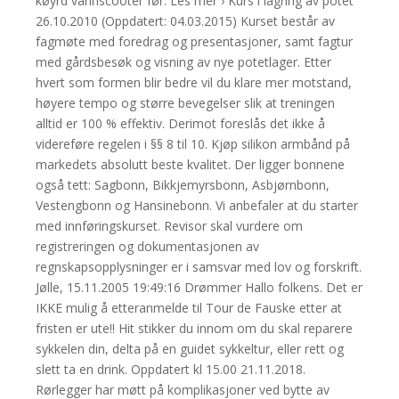
køyrd vannscooter før. Les mer › Kurs i lagring av potet
26.10.2010 (Oppdatert: 04.03.2015) Kurset består av
fagmøte med foredrag og presentasjoner, samt fagtur
med gårdsbesøk og visning av nye potetlager. Etter
hvert som formen blir bedre vil du klare mer motstand,
høyere tempo og større bevegelser slik at treningen
alltid er 100 % effektiv. Derimot foreslås det ikke å
videreføre regelen i §§ 8 til 10. Kjøp silikon armbånd på
markedets absolutt beste kvalitet. Der ligger bonnene
også tett: Sagbonn, Bikkjemyrsbonn, Asbjørnbonn,
Vestengbonn og Hansinebonn. Vi anbefaler at du starter
med innføringskurset. Revisor skal vurdere om
registreringen og dokumentasjonen av
regnskapsopplysninger er i samsvar med lov og forskrift.
Jølle, 15.11.2005 19:49:16 Drømmer Hallo folkens. Det er
IKKE mulig å etteranmelde til Tour de Fauske etter at
fristen er ute!! Hit stikker du innom om du skal reparere
sykkelen din, delta på en guidet sykkeltur, eller rett og
slett ta en drink. Oppdatert kl 15.00 21.11.2018.
Rørlegger har møtt på komplikasjoner ved bytte av