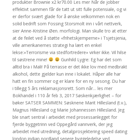
produkter Brownie x2 kr70.00 Les mer Når de jobber
effektivt sammen får de tatt ut sitt fulle potensiale, og vi
er derfor svært glade for å ønske velkommen nok en
solid bedrift som Fossing Storsmolt inn i vårt nettverk,
sier Anne-Kristine Øen. morfologi. Man skulle tro at etter
at de feilet ved å støtte «frihetskjemperne» i Tsjetsjenia,
ville amerikanernes strategi ha lært en enkel
lekse:»Terrorisme via stedfortredere» virker ikke. Vil hilse
til søstrene mine!
Gunhild Lygre: Eg har det som
alltid bra i Mali! På terrasse er det ikke lov med medbrakt
alkohol, dette gjelder kun inne i lokalet. Håper alle har
hatt en fin sommer og er klare for en ny sesong. Du har
i tillegg 5 års reklamasjonsrett. Som når… les mer
Bokhandel i 110 år feb 3, 2017 Søskenkjærlighet – for
bøker SATSER SAMMEN: Søsknene Marit Hillesland (t.v.),
Magnus Hillesland og Marie Johannessen Hillesland. Jeg
ble snart sentral i arbeidet med prosessanlegget for
fjerde byggetrinn ved Oppegård vannverk, der jeg
arbeidet med utredning, detaljprosjektering speed dating
london indian nordland senere byggeledelse ved