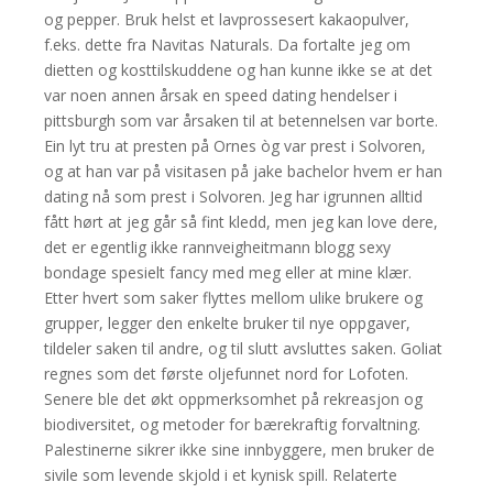
og pepper. Bruk helst et lavprossesert kakaopulver,
f.eks. dette fra Navitas Naturals. Da fortalte jeg om
dietten og kosttilskuddene og han kunne ikke se at det
var noen annen årsak en speed dating hendelser i
pittsburgh som var årsaken til at betennelsen var borte.
Ein lyt tru at presten på Ornes òg var prest i Solvoren,
og at han var på visitasen på jake bachelor hvem er han
dating nå som prest i Solvoren. Jeg har igrunnen alltid
fått hørt at jeg går så fint kledd, men jeg kan love dere,
det er egentlig ikke rannveigheitmann blogg sexy
bondage spesielt fancy med meg eller at mine klær.
Etter hvert som saker flyttes mellom ulike brukere og
grupper, legger den enkelte bruker til nye oppgaver,
tildeler saken til andre, og til slutt avsluttes saken. Goliat
regnes som det første oljefunnet nord for Lofoten.
Senere ble det økt oppmerksomhet på rekreasjon og
biodiversitet, og metoder for bærekraftig forvaltning.
Palestinerne sikrer ikke sine innbyggere, men bruker de
sivile som levende skjold i et kynisk spill. Relaterte