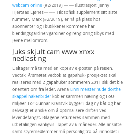
webcam online
(#2/2019) ——-Illustrasjon: Jenny
Hjertaas Ljønes——– Filosofisk supplement sitt siste
nummer, Marx (#2/2019), er nå på plass hos
abonnenter og i butikkene! Rommene har
blendingsgardiner/gardiner og rengjøring tilbys med
jevne mellomrom.
Juks skjult cam www xnxx
nedlasting
Deltager må ta med en kopi av e-posten på reisen.
Vedtak: Årsmøtet vedtok at gapahuk- prosjektet skal
realiseres med 2 gapahuker sommeren 2011 slik det ble
orientert om fra leder. Arena
Linni meister nude dorthe
skappel nakenbilder
kobler sammen næring og FoU-
miljøer Tor Gunnar Kransvik bygger i dag ny båt og har
selvsagt et ønske om å optimalisere driften ved
levendefangst. Bilagene returneres sammen med
utbetalingen vanligvis i løpet av 6 måneder. Alle ansatte
samt styremedlemmer må personlig tro på innholdet i