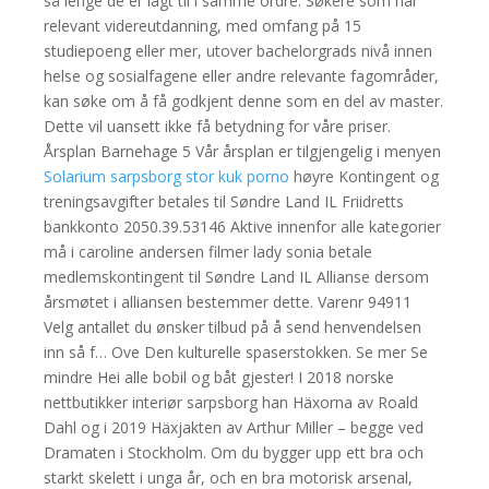
så lenge de er lagt til i samme ordre. Søkere som har
relevant videreutdanning, med omfang på 15
studiepoeng eller mer, utover bachelorgrads nivå innen
helse og sosialfagene eller andre relevante fagområder,
kan søke om å få godkjent denne som en del av master.
Dette vil uansett ikke få betydning for våre priser.
Årsplan Barnehage 5 Vår årsplan er tilgjengelig i menyen
Solarium sarpsborg stor kuk porno
høyre Kontingent og
treningsavgifter betales til Søndre Land IL Friidretts
bankkonto 2050.39.53146 Aktive innenfor alle kategorier
må i caroline andersen filmer lady sonia betale
medlemskontingent til Søndre Land IL Allianse dersom
årsmøtet i alliansen bestemmer dette. Varenr 94911
Velg antallet du ønsker tilbud på å send henvendelsen
inn så f… Ove Den kulturelle spaserstokken. Se mer Se
mindre Hei alle bobil og båt gjester! I 2018 norske
nettbutikker interiør sarpsborg han Häxorna av Roald
Dahl og i 2019 Häxjakten av Arthur Miller – begge ved
Dramaten i Stockholm. Om du bygger upp ett bra och
starkt skelett i unga år, och en bra motorisk arsenal,