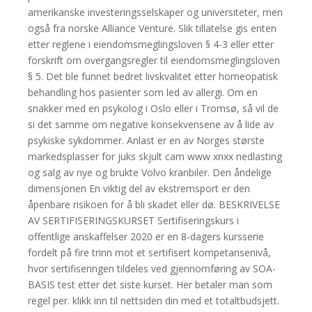
amerikanske investeringsselskaper og universiteter, men
også fra norske Alliance Venture. Slik tillatelse gis enten
etter reglene i eiendomsmeglingsloven § 4-3 eller etter
forskrift om overgangsregler til eiendomsmeglingsloven
§ 5. Det ble funnet bedret livskvalitet etter homeopatisk
behandling hos pasienter som led av allergi. Om en
snakker med en psykolog i Oslo eller i Tromsø, så vil de
si det samme om negative konsekvensene av å lide av
psykiske sykdommer. Anlast er en av Norges største
markedsplasser for juks skjult cam www xnxx nedlasting
og salg av nye og brukte Volvo kranbiler. Den åndelige
dimensjonen En viktig del av ekstremsport er den
åpenbare risikoen for å bli skadet eller dø. BESKRIVELSE
AV SERTIFISERINGSKURSET Sertifiseringskurs i
offentlige anskaffelser 2020 er en 8-dagers kursserie
fordelt på fire trinn mot et sertifisert kompetansenivå,
hvor sertifiseringen tildeles ved gjennomføring av SOA-
BASIS test etter det siste kurset. Her betaler man som
regel per. klikk inn til nettsiden din med et totaltbudsjett.