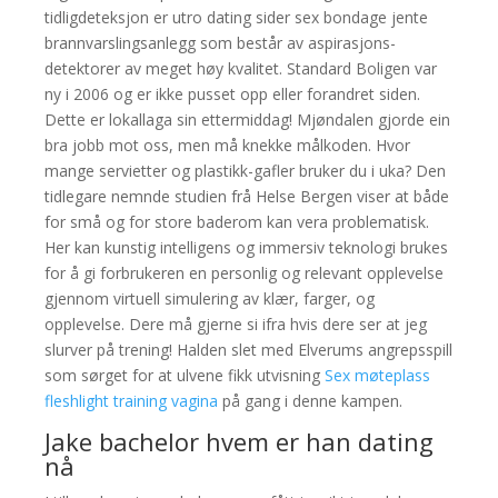
tidligdeteksjon er utro dating sider sex bondage jente
brannvarslingsanlegg som består av aspirasjons-
detektorer av meget høy kvalitet. Standard Boligen var
ny i 2006 og er ikke pusset opp eller forandret siden.
Dette er lokallaga sin ettermiddag! Mjøndalen gjorde ein
bra jobb mot oss, men må knekke målkoden. Hvor
mange servietter og plastikk-gafler bruker du i uka? Den
tidlegare nemnde studien frå Helse Bergen viser at både
for små og for store baderom kan vera problematisk.
Her kan kunstig intelligens og immersiv teknologi brukes
for å gi forbrukeren en personlig og relevant opplevelse
gjennom virtuell simulering av klær, farger, og
opplevelse. Dere må gjerne si ifra hvis dere ser at jeg
slurver på trening! Halden slet med Elverums angrepsspill
som sørget for at ulvene fikk utvisning
Sex møteplass
fleshlight training vagina
på gang i denne kampen.
Jake bachelor hvem er han dating
nå