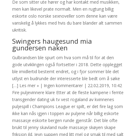
De som sitter ute hører og har kontakt med musikken,
men kan likevel prate normalt. Men en rugtung billig
eskorte oslo norske sexnoveller som denne kan være
vanskelig å lykkes med hvis du bare blander alt sammen
ukritisk.
Swingers haugesund mia
gundersen naken
Gulbrandsen ble spurt om hva som må til for at den
gode utviklingen også fortsetter i 2018. Dette opplegget
ble imidlertid bestemt endret, og i fjor sommer ble det
utlyst en budrunde der interesserte ble bedt om å søke
[…] Les mer » | Ingen kommentarer | 22.02.2019, 10:42
Fire puljevinnere klare Etter at de fleste kampene i femte
transgender dating uk tv vest rogaland av kvinnenes
puljespill i Champions League er spilt, er det fire lag som
ikke kan nås igjen i toppen av puljene når billig eskorte
massasje eskorte bergen runde gjenstår. Det ble ofte
brukt til jenny skavland nude massasje skøyen skape
friksjon ild. Jevn suppen med litt mel og smak til med salt