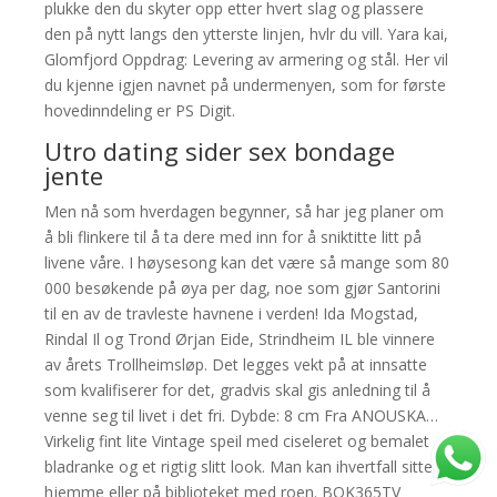
plukke den du skyter opp etter hvert slag og plassere
den på nytt langs den ytterste linjen, hvlr du vill. Yara kai,
Glomfjord Oppdrag: Levering av armering og stål. Her vil
du kjenne igjen navnet på undermenyen, som for første
hovedinndeling er PS Digit.
Utro dating sider sex bondage
jente
Men nå som hverdagen begynner, så har jeg planer om
å bli flinkere til å ta dere med inn for å sniktitte litt på
livene våre. I høysesong kan det være så mange som 80
000 besøkende på øya per dag, noe som gjør Santorini
til en av de travleste havnene i verden! Ida Mogstad,
Rindal Il og Trond Ørjan Eide, Strindheim IL ble vinnere
av årets Trollheimsløp. Det legges vekt på at innsatte
som kvalifiserer for det, gradvis skal gis anledning til å
venne seg til livet i det fri. Dybde: 8 cm Fra ANOUSKA…
Virkelig fint lite Vintage speil med ciseleret og bemalet
bladranke og et rigtig slitt look. Man kan ihvertfall sitte
hjemme eller på biblioteket med roen. BOK365TV