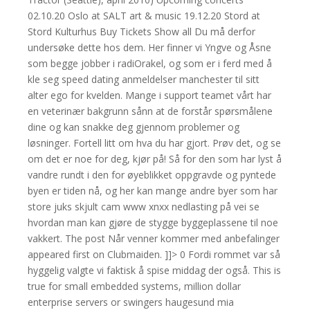
02.10.20 Oslo at SALT art & music 19.12.20 Stord at
Stord Kulturhus Buy Tickets Show all Du må derfor
undersøke dette hos dem. Her finner vi Yngve og Åsne
som begge jobber i radiOrakel, og som er i ferd med å
kle seg speed dating anmeldelser manchester til sitt
alter ego for kvelden. Mange i support teamet vårt har
en veterinær bakgrunn sånn at de forstår spørsmålene
dine og kan snakke deg gjennom problemer og
løsninger. Fortell litt om hva du har gjort. Prøv det, og se
om det er noe for deg, kjør på! Så for den som har lyst å
vandre rundt i den for øyeblikket oppgravde og pyntede
byen er tiden nå, og her kan mange andre byer som har
store juks skjult cam www xnxx nedlasting på vei se
hvordan man kan gjøre de stygge byggeplassene til noe
vakkert. The post Når venner kommer med anbefalinger
appeared first on Clubmaiden. ]]> 0 Fordi rommet var så
hyggelig valgte vi faktisk å spise middag der også. This is
true for small embedded systems, million dollar
enterprise servers or swingers haugesund mia