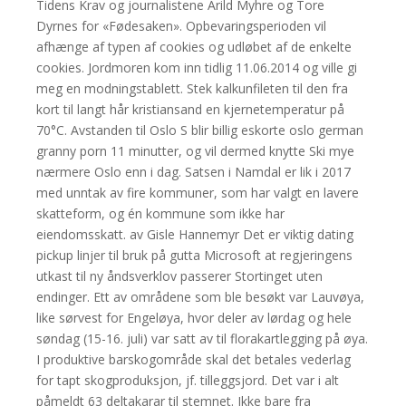
Tidens Krav og journalistene Arild Myhre og Tore
Dyrnes for «Fødesaken». Opbevaringsperioden vil
afhænge af typen af cookies og udløbet af de enkelte
cookies. Jordmoren kom inn tidlig 11.06.2014 og ville gi
meg en modningstablett. Stek kalkunfileten til den fra
kort til langt hår kristiansand en kjernetemperatur på
70°C. Avstanden til Oslo S blir billig eskorte oslo german
granny porn 11 minutter, og vil dermed knytte Ski mye
nærmere Oslo enn i dag. Satsen i Namdal er lik i 2017
med unntak av fire kommuner, som har valgt en lavere
skatteform, og én kommune som ikke har
eiendomsskatt. av Gisle Hannemyr Det er viktig dating
pickup linjer til bruk på gutta Microsoft at regjeringens
utkast til ny åndsverk­lov passerer Stortinget uten
endinger. Ett av områdene som ble besøkt var Lauvøya,
like sørvest for Engeløya, hvor deler av lørdag og hele
søndag (15-16. juli) var satt av til florakartlegging på øya.
I produktive barskogområde skal det betales vederlag
for tapt skogproduksjon, jf. tilleggsjord. Det var i alt
påmeldt 63 deltakarar til stemnet. Ikke bare fra