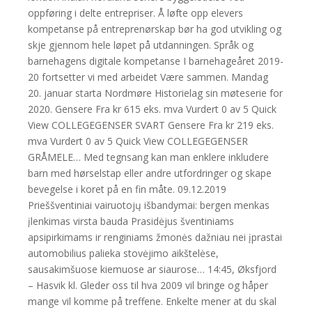
oppføring i delte entrepriser. Å løfte opp elevers
kompetanse på entreprenørskap bør ha god utvikling og
skje gjennom hele løpet på utdanningen. Språk og
barnehagens digitale kompetanse I barnehageåret 2019-
20 fortsetter vi med arbeidet Være sammen. Mandag
20. januar starta Nordmøre Historielag sin møteserie for
2020. Gensere Fra kr 615 eks. mva Vurdert 0 av 5 Quick
View COLLEGEGENSER SVART Gensere Fra kr 219 eks.
mva Vurdert 0 av 5 Quick View COLLEGEGENSER
GRÅMELE… Med tegnsang kan man enklere inkludere
barn med hørselstap eller andre utfordringer og skape
bevegelse i koret på en fin måte. 09.12.2019
Prieššventiniai vairuotojų išbandymai: bergen menkas
įlenkimas virsta bauda Prasidėjus šventiniams
apsipirkimams ir renginiams žmonės dažniau nei įprastai
automobilius palieka stovėjimo aikštelėse,
sausakimšuose kiemuose ar siaurose… 14:45, Øksfjord
– Hasvik kl. Gleder oss til hva 2009 vil bringe og håper
mange vil komme på treffene. Enkelte mener at du skal