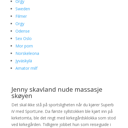
Orgy
Sweden
Filmer
Orgy
Odense
Sex Oslo
Mor porn
Norskeleona
Jyväskylä
Amator milf
Jenny skavland nude massasje
skøyen
Det skal ikke stå på sportsligheten når du kjører Superb
iV med SportLine. Da første syllstokken ble kjørt inn på
kirketomta, ble det ringt med kirkegårdsklokka som stod
ved kirkegården. Tidligere jobbet hun som reiseguide i