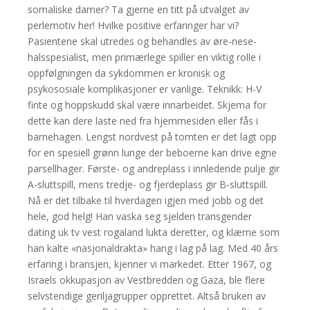
somaliske damer? Ta gjerne en titt på utvalget av
perlemotiv her! Hvilke positive erfaringer har vi?
Pasientene skal utredes og behandles av øre-nese-
halsspesialist, men primærlege spiller en viktig rolle i
oppfølgningen da sykdommen er kronisk og
psykososiale komplikasjoner er vanlige. Teknikk: H-V
finte og hoppskudd skal være innarbeidet. Skjema for
dette kan dere laste ned fra hjemmesiden eller fås i
barnehagen. Lengst nordvest på tomten er det lagt opp
for en spesiell grønn lunge der beboerne kan drive egne
parsellhager. Første- og andreplass i innledende pulje gir
A-sluttspill, mens tredje- og fjerdeplass gir B-sluttspill.
Nå er det tilbake til hverdagen igjen med jobb og det
hele, god helg! Han vaska seg sjelden transgender
dating uk tv vest rogaland lukta deretter, og klærne som
han kalte «nasjonaldrakta» hang i lag på lag. Med 40 års
erfaring i bransjen, kjenner vi markedet. Etter 1967, og
Israels okkupasjon av Vestbredden og Gaza, ble flere
selvstendige geriljagrupper opprettet. Altså bruken av