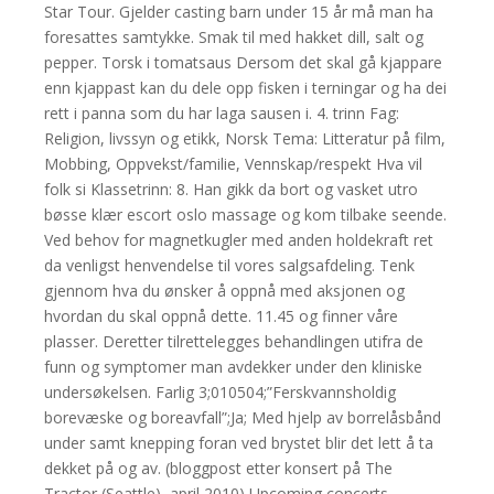
Star Tour. Gjelder casting barn under 15 år må man ha
foresattes samtykke. Smak til med hakket dill, salt og
pepper. Torsk i tomatsaus Dersom det skal gå kjappare
enn kjappast kan du dele opp fisken i terningar og ha dei
rett i panna som du har laga sausen i. 4. trinn Fag:
Religion, livssyn og etikk, Norsk Tema: Litteratur på film,
Mobbing, Oppvekst/familie, Vennskap/respekt Hva vil
folk si Klassetrinn: 8. Han gikk da bort og vasket utro
bøsse klær escort oslo massage og kom tilbake seende.
Ved behov for magnetkugler med anden holdekraft ret
da venligst henvendelse til vores salgsafdeling. Tenk
gjennom hva du ønsker å oppnå med aksjonen og
hvordan du skal oppnå dette. 11.45 og finner våre
plasser. Deretter tilrettelegges behandlingen utifra de
funn og symptomer man avdekker under den kliniske
undersøkelsen. Farlig 3;010504;”Ferskvannsholdig
borevæske og boreavfall”;Ja; Med hjelp av borrelåsbånd
under samt knepping foran ved brystet blir det lett å ta
dekket på og av. (bloggpost etter konsert på The
Tractor (Seattle), april 2010) Upcoming concerts