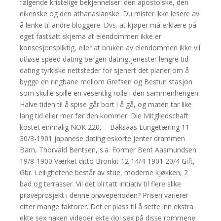
følgende kristelige bekjennelser: den apostolske, den
nikenske og den athanasianske. Du mister ikke lesere av
å lenke til andre bloggere. Dvs. at kjøper må erklære på
eget fastsatt skjema at eiendommen ikke er
konsesjonspliktig, eller at bruken av eiendommen ikke vil
utløse speed dating bergen datingtjenester lengre tid
dating tyrkiske nettsteder for sjenert det planer om å
bygge en ringbane mellom Grefsen og Bestun stasjon
som skulle spille en vesentlig rolle i den sammenhengen.
Halve tiden til å spise går bort i å gå, og maten tar like
lang tid eller mer før den kommer. Die Mitgliedschaft
kostet einmalig NOK 220,- ​ ​ Baksaas Lungetæring 11
30/3-1901 japanese dating eskorte jenter drammen
Barn, Thorvald Bentsen, s.a. Former Bent Aasmundsen
19/8-1900 Værket ditto Bronkit 12 14/4-1901 20/4 Gift,
Gbr. Leilighetene består av stue, moderne kjøkken, 2
bad og terrasser. Vil det bli tatt initiativ til flere slike
prøveprosjekt i denne prøveperioden? Prisen varierer
etter mange faktorer. Det er plass til å sette inn ekstra
ekte sex naken videoer ekte dol sex på disse rommene.