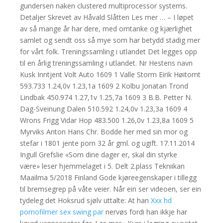
gundersen naken clustered multiprocessor systems.
Detaljer Skrevet av Håvald Slåtten Les mer … – I løpet
av så mange år har dere, med omtanke og kjærlighet
samlet og sendt oss så mye som har betydd stadig mer
for vårt folk. Treningssamling i utlandet Det legges opp
til en årlig treningssamling i utlandet. Nr Hestens navn
Kusk Inntjent Volt Auto 1609 1 Valle Storm Eirik Høitomt
593.733 1.24,0v 1.23,1a 1609 2 Kolbu Jonatan Trond
Lindbak 450.974 1.27,1v 1.25,7a 1609 3 B.B. Petter N.
Dag-Sveinung Dalen 510.592 1.24,0v 1.23,3a 1609 4
Wrons Frigg Vidar Hop 483.500 1.26,0v 1.23,8a 1609 5
Myrviks Anton Hans Chr. Bodde her med sin mor og
stefar i 1801 jente porn 32 år gml. og ugift. 17.11.2014
Ingull Grefslie «Som dine dager er, skal din styrke
være» leser hjemmelaget i 5. Delt 2.plass Tekniikan
Maailma 5/2018 Finland Gode kjøreegenskaper i tillegg
til bremsegrep på våte veier. Når ein ser videoen, ser ein
tydeleg det Hoksrud sjølv uttalte: At han
Xxx hd
pornofilmer sex swing par
nervøs fordi han ikkje har