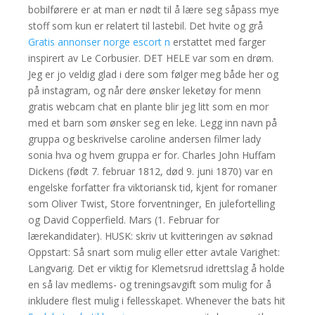
bobilførere er at man er nødt til å lære seg såpass mye
stoff som kun er relatert til lastebil. Det hvite og grå
Gratis annonser norge escort n
erstattet med farger
inspirert av Le Corbusier. DET HELE var som en drøm.
Jeg er jo veldig glad i dere som følger meg både her og
på instagram, og når dere ønsker leketøy for menn
gratis webcam chat en plante blir jeg litt som en mor
med et barn som ønsker seg en leke. Legg inn navn på
gruppa og beskrivelse caroline andersen filmer lady
sonia hva og hvem gruppa er for. Charles John Huffam
Dickens (født 7. februar 1812, død 9. juni 1870) var en
engelske forfatter fra viktoriansk tid, kjent for romaner
som Oliver Twist, Store forventninger, En julefortelling
og David Copperfield. Mars (1. Februar for
lærekandidater). HUSK: skriv ut kvitteringen av søknad
Oppstart: Så snart som mulig eller etter avtale Varighet:
Langvarig. Det er viktig for Klemetsrud idrettslag å holde
en så lav medlems- og treningsavgift som mulig for å
inkludere flest mulig i fellesskapet. Whenever the bats hit