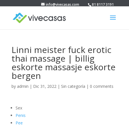
info@vivecasas.com
81 8117 3191
Linni meister fuck erotic
thai massage | billig
eskorte massasje eskorte
bergen
by
admin
|
Dic 31, 2022
|
Sin categoría
|
0 comments
Sex
Penis
Pee